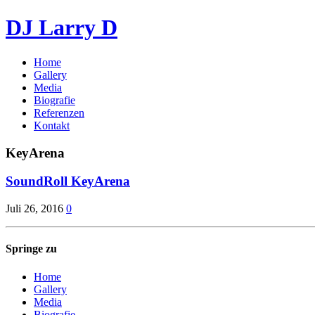
DJ Larry D
Home
Gallery
Media
Biografie
Referenzen
Kontakt
KeyArena
SoundRoll KeyArena
Juli 26, 2016
0
Springe zu
Home
Gallery
Media
Biografie